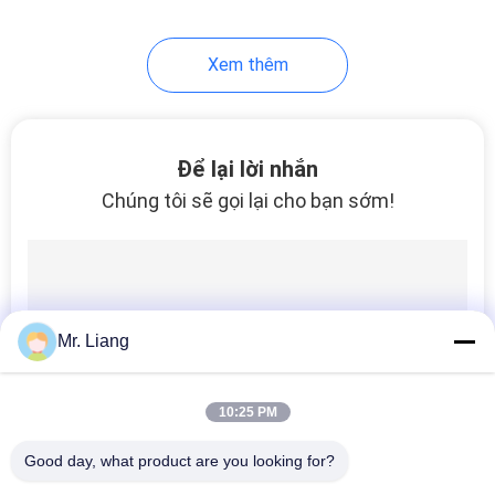
41
Xem thêm
Phòng kiểm tra ăn
mòn
Để lại lời nhắn
Chúng tôi sẽ gọi lại cho bạn sớm!
38
Kiểm tra Bao bì ISTA
Mr. Liang
10:25 PM
Good day, what product are you looking for?