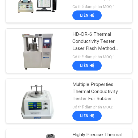
SOÁT
Thermal Conductivity
Có thể đàm phán MOQ:1
CHẤT
Tester / Software
LIÊN HỆ
LƯỢNG
Interface
52
Thiết bị thử nghiệm
HD-DR-6 Thermal
LIÊN
Conductivity Tester
dễ cháy
Laser Flash Method
HỆ
Material Thermal
Có thể đàm phán MOQ:1
Conductivity / Thermal
LIÊN HỆ
TIN
Conductivity Tester
TỨC
Multiple Properties
42
Thermal Conductivity
Phòng Nhiệt độ
Tester For Rubber
CÁC
Plastic Test Equipment /
Có thể đàm phán MOQ:1
VỤ
Nhiệt độ
Mask Testing
LIÊN HỆ
ÁN
Highly Precise Thermal