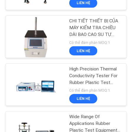
LIÊN HỆ
DIỄN
VR
CHI TIẾT THIẾT BỊ CỦA
206
MÁY KIỂM TRA CHIỀU
VỀ
DÀI BAO CAO SU TỰ
Máy thử kéo
ĐỘNG 5103-HD
CHÚNG
Có thể đàm phán MOQ:1
LIÊN HỆ
TÔI
High Precision Thermal
THAM
Conductivity Tester For
QUAN
Rubber Plastic Test
28
Equipment / Research
Có thể đàm phán MOQ:1
NHÀ
And Development Center
Hệ thống bàn rung
LIÊN HỆ
MÁY
động
Wide Range Of
KIỂM
Applications Rubber
Plastic Test Equipment