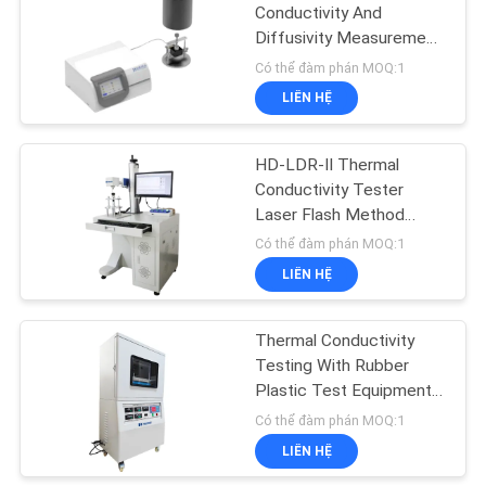
SƠ
Conductivity And
Diffusivity Measurement
ĐỒ
61
With Rubber Plastic Test
Có thể đàm phán MOQ:1
TRANG
/ Thermal Conductivity
Phòng tăng tốc lão
LIÊN HỆ
Testerthermal Diffusivity
WEB
hóa
/ Equipment
HD-LDR-II Thermal
CHÍNH
Conductivity Tester
Laser Flash Method
SÁCH
Thermal Conductivity
Có thể đàm phán MOQ:1
BẢO
Testing / Material
LIÊN HỆ
39
Thermal Conductivit
MẬT
Thermal Conductivity
Thiết bị kiểm tra IP
Testing With Rubber
Plastic Test Equipment
Specimen Size / Digital
Có thể đàm phán MOQ:1
Thickness Measurement
LIÊN HỆ
/ Board Materials