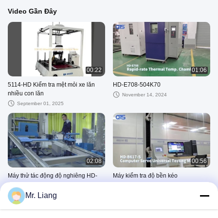
Video Gần Đây
00:22
01:06
5114-HD Kiểm tra mệt mỏi xe lăn
HD-E708-504K70
nhiều con lăn
November 14, 2024
September 01, 2025
02:08
00:56
Máy thử tác động độ nghiêng HD-
Máy kiểm tra độ bền kéo
A523-Box
August 22, 2023
Mr. Liang
October 18, 2024
环境类