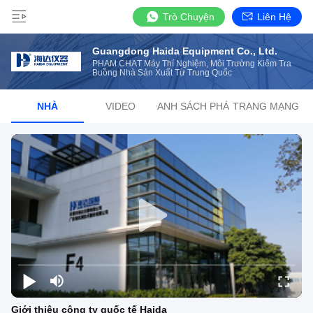
Trò Chuyện
Liên Hệ
Guangdong Haida Equipment Co., Ltd.
PHẨM CHẤT Máy Thí Nghiệm, Môi Trường Kiểm Tra
Buồng Nhà Sản Xuất Từ ​​Trung Quốc
NHÀ
VIDEO
DANH SÁCH PHÁT
TRANG MẠNG
Giới thiệu công ty quốc tế Haida