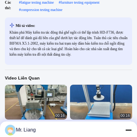
Các
#
fatigue testing machine
#
furniture testing equipment
thẻ:
#
compression testing machine
Mô tả video:
Khám phá Máy kiểm tra tác động thả ghế ngồi có thể lập trình HD-F736, được
thiết kế để đánh giá độ bền của ghế dưới lực tác động lớn. Tuân thủ các tiêu chuẩn
BIFMA X5.1-2002, máy kiểm tra hai trạm này đảm bảo kiểm tra chỗ ngồi động
và theo chu kỳ cho tất cả các loại ghế. Hoàn hảo cho các nhà sản xuất đang tìm
kiếm máy kiểm tra đồ nội thất đáng tin cậy.
Video Liên Quan
00:16
00:16
Máy kiểm tra nội thất phòng thí
Máy kiểm tra đồ nội thất HD-F750,
Mr. Liang
nghiệm HD-F731 / Thiết bị kiểm tra
Máy kiểm tra độ mỏi nén động bằng
xoay ghế văn phòng
bọt
家具类
家具类