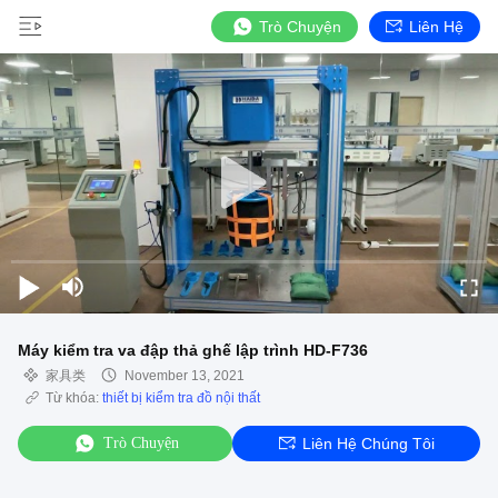
Trò Chuyện
Liên Hệ
Máy kiểm tra va đập thả ghế lập trình HD-F736
家具类
November 13, 2021
Từ khóa:
thiết bị kiểm tra đồ nội thất
Trò Chuyện
Liên Hệ Chúng Tôi