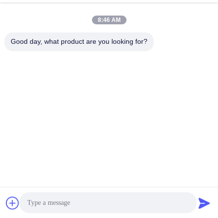
November 13, 2021
November 13, 2021
8:46 AM
Good day, what product are you looking for?
00:16
00:31
Thử nghiệm phun mưa HD-IP Phun
Phòng thử nghiệm lão hóa đèn
sương nước tự động Phòng thử
Xenon HD-E711
nghiệm môi trường
环境类
环境类
November 13, 2021
November 11, 2022
00:54
00:16
Máy đo độ bền kéo HD-B609-S
Máy kiểm tra lực căng điều khiển
máy tính cột đôi HD-B604 50N-2KN
拉力类
拉力类
September 01, 2022
November 13, 2021