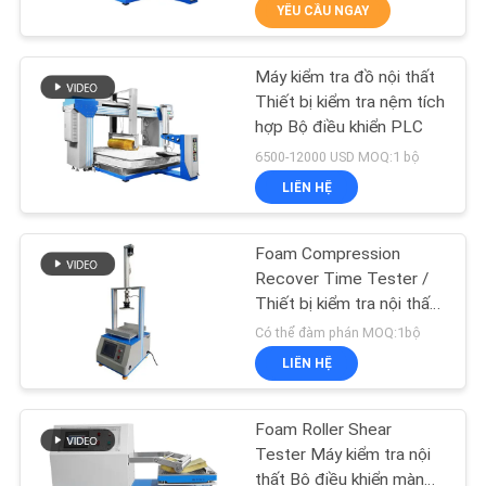
YÊU CẦU NGAY
DIỄN
VR
Máy kiểm tra đồ nội thất
206
Thiết bị kiểm tra nệm tích
VỀ
hợp Bộ điều khiển PLC
Máy thử kéo
CHÚNG
6500-12000 USD MOQ:1 bộ
LIÊN HỆ
TÔI
Foam Compression
THAM
Recover Time Tester /
QUAN
Thiết bị kiểm tra nội thất
28
với điều khiển PLC
Có thể đàm phán MOQ:1bộ
NHÀ
Hệ thống bàn rung
LIÊN HỆ
MÁY
động
Foam Roller Shear
KIỂM
Tester Máy kiểm tra nội
thất Bộ điều khiển màn