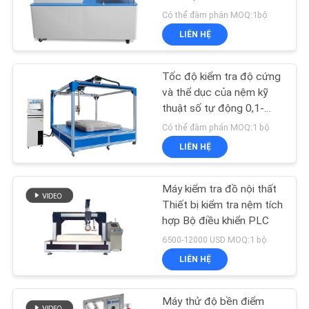
SOÁT
hình cảm ứng
Có thể đàm phán MOQ:1bộ
CHẤT
LIÊN HỆ
LƯỢNG
52
Thiết bị thử nghiệm
Tốc độ kiểm tra độ cứng
LIÊN
và thể dục của nệm kỹ
dễ cháy
thuật số tự động 0,1-
HỆ
250mm / S
Có thể đàm phán MOQ:1 bộ
LIÊN HỆ
TIN
TỨC
Máy kiểm tra đồ nội thất
42
Thiết bị kiểm tra nệm tích
Phòng Nhiệt độ
hợp Bộ điều khiển PLC
CÁC
6500-12000 USD MOQ:1 bộ
VỤ
Nhiệt độ
LIÊN HỆ
ÁN
Máy thử độ bền điểm