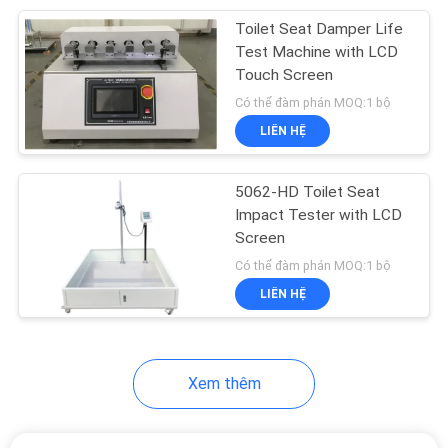
Toilet Seat Damper Life
41
Test Machine with LCD
Phòng kiểm tra ăn
Touch Screen
Có thể đàm phán MOQ:1 bộ
mòn
LIÊN HỆ
5062-HD Toilet Seat
Impact Tester with LCD
Screen
38
Có thể đàm phán MOQ:1 bộ
LIÊN HỆ
Kiểm tra Bao bì ISTA
Xem thêm