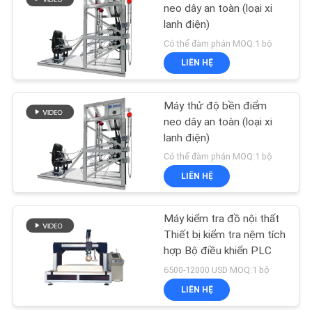
SƠ
neo dây an toàn (loại xi
lanh điện)
ĐỒ
61
Có thể đàm phán MOQ:1 bộ
TRANG
Phòng tăng tốc lão
LIÊN HỆ
WEB
hóa
Máy thử độ bền điểm
CHÍNH
neo dây an toàn (loại xi
lanh điện)
SÁCH
Có thể đàm phán MOQ:1 bộ
BẢO
LIÊN HỆ
39
MẬT
Máy kiểm tra đồ nội thất
Thiết bị kiểm tra IP
Thiết bị kiểm tra nệm tích
hợp Bộ điều khiển PLC
6500-12000 USD MOQ:1 bộ
LIÊN HỆ