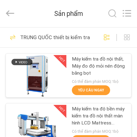
2026
Guangdong
Haida
Sản phẩm
Equipment
Co.,
Ltd..
All
Rights
TRANG
80
Reserved.
TRUNG QUỐC thiết bị kiểm tra đồ nội thất
CHỦ
Máy thí nghiệm
HOT
Máy kiểm tra đồ nội thất,
CÁC
Máy đo độ mỏi nén động
SẢN
bằng bọt
PHẨM
Có thể đàm phán MOQ:1bộ
YÊU CẦU NGAY
142
VIDEO
Môi trường kiểm tra
HOT
Máy kiểm tra độ bền máy
kiểm tra đồ nội thất màn
BUỔI
buồng
hình LCD Mattress
Rollator
TRÌNH
Có thể đàm phán MOQ:1bộ