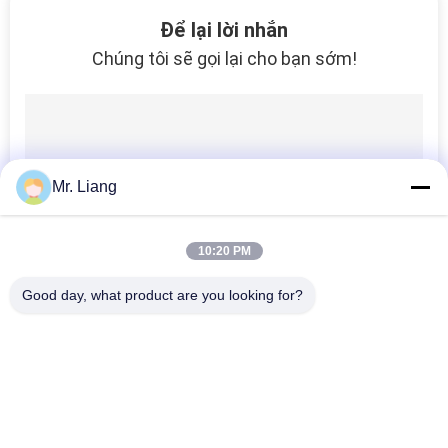
100
Để lại lời nhắn
Thiết bị kiểm tra bao
Chúng tôi sẽ gọi lại cho bạn sớm!
bì giấy
Mr. Liang
113
10:20 PM
thiết bị kiểm tra đồ
Good day, what product are you looking for?
nội thất
Danh mục phổ biến
Tất cả
các
Môi Trường Kiểm 
Máy Thí Nghiệm
Tra Buồng
11