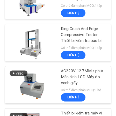
SOÁT
Có thể đàm phán MOQ:1 tập
CHẤT
LIÊN HỆ
LƯỢNG
52
Thiết bị thử nghiệm
Ring Crush And Edge
LIÊN
Compressive Tester
dễ cháy
Thiết bị kiểm tra bao bì
HỆ
Có thể đàm phán MOQ:1 tập
LIÊN HỆ
TIN
TỨC
AC220V 12.7MM / phút
42
Màn hình LCD Máy đo
Phòng Nhiệt độ
cạnh giấy
CÁC
Có thể đàm phán MOQ:1 bộ
VỤ
Nhiệt độ
LIÊN HỆ
ÁN
Thiết bị kiểm tra máy vi