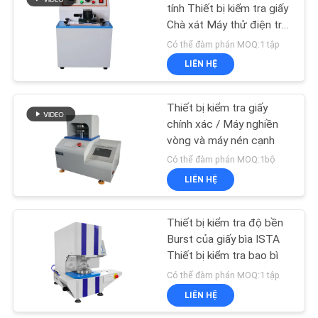
SƠ
tính Thiết bị kiểm tra giấy
Chà xát Máy thử điện trở
ĐỒ
61
Kích thước mẫu 230 ×
Có thể đàm phán MOQ:1 tập
TRANG
50mm
Phòng tăng tốc lão
LIÊN HỆ
WEB
hóa
Thiết bị kiểm tra giấy
CHÍNH
chính xác / Máy nghiền
vòng và máy nén cạnh
SÁCH
Có thể đàm phán MOQ:1bộ
BẢO
LIÊN HỆ
39
MẬT
Thiết bị kiểm tra độ bền
Thiết bị kiểm tra IP
Burst của giấy bìa ISTA
Thiết bị kiểm tra bao bì
Có thể đàm phán MOQ:1 tập
LIÊN HỆ