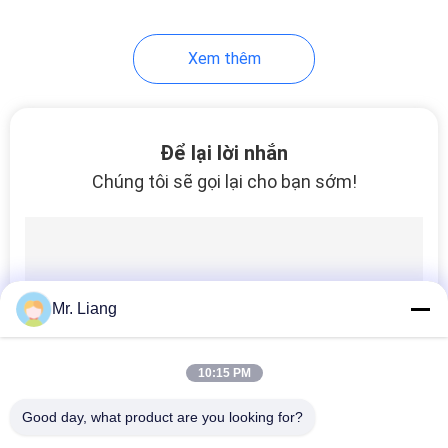
41
Xem thêm
Phòng kiểm tra ăn
mòn
Để lại lời nhắn
Chúng tôi sẽ gọi lại cho bạn sớm!
38
Kiểm tra Bao bì ISTA
Mr. Liang
10:15 PM
Good day, what product are you looking for?