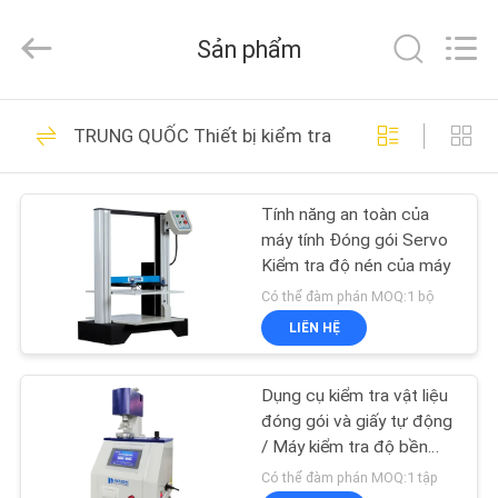
2026
Guangdong
Haida
Sản phẩm
Equipment
Co.,
Ltd..
All
Rights
TRANG
80
Reserved.
TRUNG QUỐC Thiết bị kiểm tra bao bì giấy
CHỦ
Máy thí nghiệm
Tính năng an toàn của
CÁC
máy tính Đóng gói Servo
SẢN
Kiểm tra độ nén của máy
PHẨM
Có thể đàm phán MOQ:1 bộ
LIÊN HỆ
142
VIDEO
Môi trường kiểm tra
Dụng cụ kiểm tra vật liệu
đóng gói và giấy tự động
BUỔI
buồng
/ Máy kiểm tra độ bền
màng
TRÌNH
Có thể đàm phán MOQ:1 tập