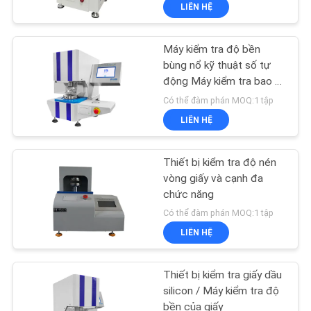
LIÊN HỆ
DIỄN
VR
Máy kiểm tra độ bền
206
bùng nổ kỹ thuật số tự
VỀ
động Máy kiểm tra bao bì
Máy thử kéo
giấy
CHÚNG
Có thể đàm phán MOQ:1 tập
LIÊN HỆ
TÔI
Thiết bị kiểm tra độ nén
THAM
vòng giấy và cạnh đa
QUAN
chức năng
28
Có thể đàm phán MOQ:1 tập
NHÀ
Hệ thống bàn rung
LIÊN HỆ
MÁY
động
Thiết bị kiểm tra giấy dầu
KIỂM
silicon / Máy kiểm tra độ
bền của giấy