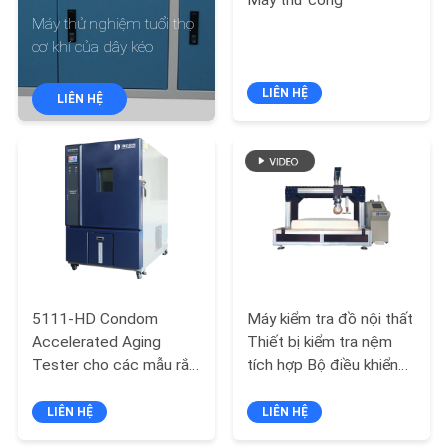
Máy thử cong
DIỄN
Máy thử nghiệm tuổi thọ
VR
cơ khí của dây kéo
LIÊN HỆ
LIÊN HỆ
VỀ
CHÚNG
TÔI
THAM
QUAN
NHÀ
5111-HD Condom
Máy kiểm tra đồ nội thất
Accelerated Aging
Thiết bị kiểm tra nệm
MÁY
Tester cho các mẫu rắn
tích hợp Bộ điều khiển
và lỏng
PLC
KIỂM
LIÊN HỆ
LIÊN HỆ