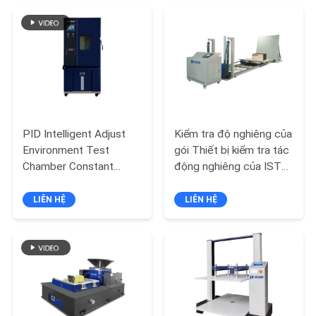
SOÁT
CHẤT
LƯỢNG
LIÊN
HỆ
PID Intelligent Adjust
Kiểm tra độ nghiêng của
Environment Test
gói Thiết bị kiểm tra tác
TIN
Chamber Constant
động nghiêng của ISTA
TỨC
Temperature Humidity
Packag Transport
LIÊN HỆ
LIÊN HỆ
CÁC
VỤ
ÁN