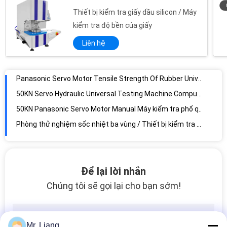
Thiết bị kiểm tra giấy dầu silicon / Máy
ASTM Electronic Universal Testing Machine High Precision Tensile Tester
kiểm tra độ bền của giấy
Panasonic Servo Motor Tensile Strength Of Rubber Universal Compression Testing Machine
Liên hệ
50KN Servo Hydraulic Universal Testing Machine Computer Controlled
50KN Panasonic Servo Motor Manual Máy kiểm tra phổ quát với PC Control
Phòng thử nghiệm sốc nhiệt ba vùng / Thiết bị kiểm tra nhiệt độ cao thấp
Electronic Shock Simulate Environmental Test Chamber Hot and Cold Temperature
Stainless Steel Xenon Test Chamber Environmental Testing Chamber
Programmable Test Chamber UV Accelerated Weathering Textile Testing Equipment
LED Light Sand and Dust Testing Machine Environmental Test Chamber
Microcomputer Controlled LED Light Sand and Dust Testing Device
Để lại lời nhắn
Sand And Dust Testing IP Test Equipment with Microcomputer Controlled
Chúng tôi sẽ gọi lại cho bạn sớm!
Microcomputer Controlled IP Test Equipment Sand and Dust Test Chamber
Máy kiểm tra độ bền kéo Máy kiểm tra áp suất đa năng (Bao gồm thiết bị kiểm tra)
Phòng thử nghiệm phun bụi mô phỏng môi trường IP6X
Mr. Liang