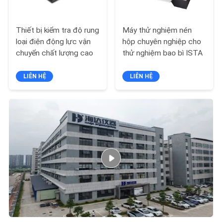
SƠ
ĐỒ
Thiết bị kiểm tra độ rung
Máy thử nghiệm nén
TRANG
loại điện động lực vận
hộp chuyên nghiệp cho
chuyển chất lượng cao
thử nghiệm bao bì ISTA
WEB
LIÊN HỆ
LIÊN HỆ
CHÍNH
SÁCH
BẢO
MẬT