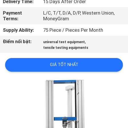
Delivery Time:
15 Days After Order
DIỄN
Payment
L/C, T/T, D/A, D/P, Western Union,
VR
Terms:
MoneyGram
Supply Ability:
75 Piece / Pieces Per Month
VỀ
CHÚNG
Điểm nổi bật:
,
universal test equipment
tensile testing equipments
TÔI
GIÁ TỐT NHẤT
THAM
QUAN
NHÀ
MÁY
KIỂM