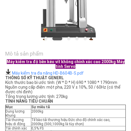
SOÁT
CHẤT
LƯỢNG
LIÊN
HỆ
Mô tả sản phẩm
Máy kiểm tra độ bền kéo vít không chính xác cao 2000kg Máy
TIN
tính Servo
Máy kiểm tra đa năng HD-B604B-S.pdf
TỨC
THÔNG SỐ KỸ THUẬT GENERL
Kích thước bao bì ước tính: (W * D * H) 690 * 1080 * 1790mm
Nguồn cung cấp điện: một pha, 220 V ± 10%, 50 / 60Hz (có thể
được chỉ định)
CÁC
Tổng trọng lượng ước tính: 270kg
TÍNH NĂNG TIÊU CHUẨN
VỤ
Mục
Sự miêu tả
Dung lượng
2000kg
ÁN
khung
Tải thương
Tế bào tải thương hiệu Đức cho độ chính xác cao,
hiệu di động
2000kg (500,1000kg là tùy chọn)
Tải chính xác
0,5% FS