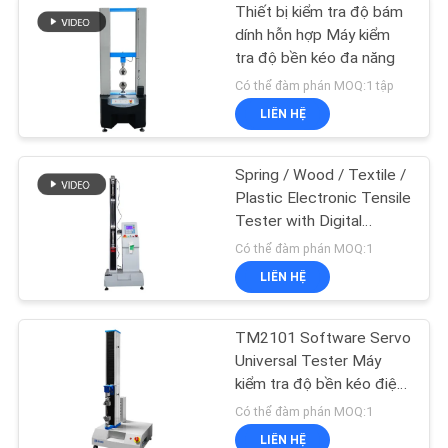
Thiết bị kiểm tra độ bám
dính hỗn hợp Máy kiểm
tra độ bền kéo đa năng
Có thể đàm phán MOQ:1 tập
LIÊN HỆ
Spring / Wood / Textile /
Plastic Electronic Tensile
Tester with Digital
Display
Có thể đàm phán MOQ:1
LIÊN HỆ
TM2101 Software Servo
Universal Tester Máy
kiểm tra độ bền kéo điện
tử
Có thể đàm phán MOQ:1
LIÊN HỆ