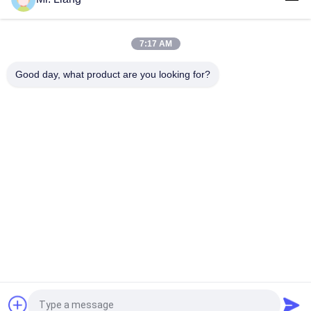
Máy tính Servo Máy kiểm tra độ bền tự động điện tử Thiết bị
kiểm tra cường độ phổ quát TM 2101
7:17 AM
Digital Display Electronic Tensile Tester Universal Testing
Machines Custom
Good day, what product are you looking for?
Danh mục phổ biến
Tất cả
các
Môi Trường Kiểm 
Máy Thí Nghiệm
Tra Buồng
Hệ Thống Bàn Rung 
Máy Thử Kéo
Động
Thiết Bị Thử Nghiệm 
Phòng Nhiệt Độ 
Dễ Cháy
Nhiệt Độ
Phòng Tăng Tốc 
Thiết Bị Kiểm Tra IP
Lão Hóa
Yêu cầu báo giá