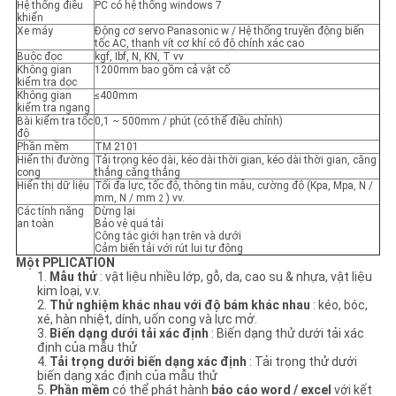
SƠ
Hệ thống điều
PC có hệ thống windows 7
khiển
Xe máy
Động cơ servo Panasonic w / Hệ thống truyền động biến
ĐỒ
tốc AC, thanh vít cơ khí có độ chính xác cao
Buộc đọc
kgf, Ibf, N, KN, T vv
TRANG
Không gian
1200mm bao gồm cả vật cố
kiểm tra dọc
WEB
Không gian
≤400mm
kiểm tra ngang
Bài kiểm tra tốc
0,1 ~ 500mm / phút (có thể điều chỉnh)
độ
Phần mềm
TM 2101
CHÍNH
Hiển thị đường
Tải trọng kéo dài, kéo dài thời gian, kéo dài thời gian, căng
cong
thẳng căng thẳng
SÁCH
Hiển thị dữ liệu
Tối đa lực, tốc độ, thông tin mẫu, cường độ (Kpa, Mpa, N /
mm, N / mm
) vv.
2
BẢO
Các tính năng
Dừng lại
an toàn
Bảo vệ quá tải
Công tắc giới hạn trên và dưới
MẬT
Cảm biến tải với rút lui tự động
Một
PPLICATION
1.
Mẫu thử
: vật liệu nhiều lớp, gỗ, da, cao su & nhựa, vật liệu
kim loại, v.v.
2.
Thử nghiệm khác nhau với độ bám khác nhau
: kéo, bóc,
xé, hàn nhiệt, dính, uốn cong và lực mở.
3.
Biến dạng dưới tải xác định
: Biến dạng thử dưới tải xác
định của mẫu thử
4.
Tải trọng dưới biến dạng xác định
: Tải trọng thử dưới
biến dạng xác định của mẫu thử
5.
Phần mềm
có thể phát hành
báo cáo word / excel
với kết