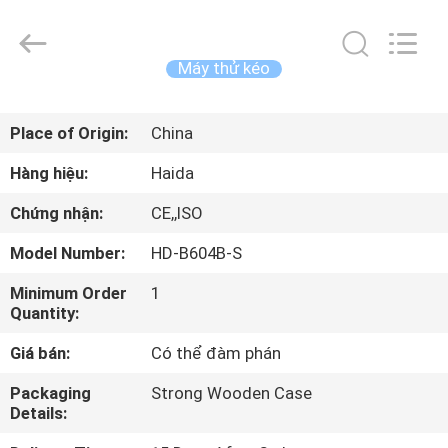
2026
Guangdong
Haida
Equipment
Co.,
Máy thử kéo
Ltd..
All
Rights
TRANG
Reserved.
Place of Origin:
China
CHỦ
Hàng hiệu:
Haida
CÁC
Chứng nhận:
CE,,ISO
SẢN
Model Number:
HD-B604B-S
PHẨM
Minimum Order
1
Quantity:
VIDEO
Giá bán:
Có thể đàm phán
BUỔI
Packaging
Strong Wooden Case
Details:
TRÌNH