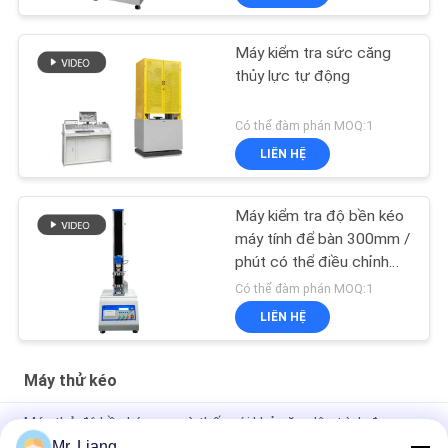
Máy kiểm tra sức căng
thủy lực tự động
Có thể đàm phán MOQ:1
LIÊN HỆ
Máy kiểm tra độ bền kéo
máy tính để bàn 300mm /
phút có thể điều chỉnh
tốc độ
Có thể đàm phán MOQ:1
LIÊN HỆ
Máy thử kéo
Máy thử độ bền kéo cao và thấp với khả năng lập trình được
Mr. Liang