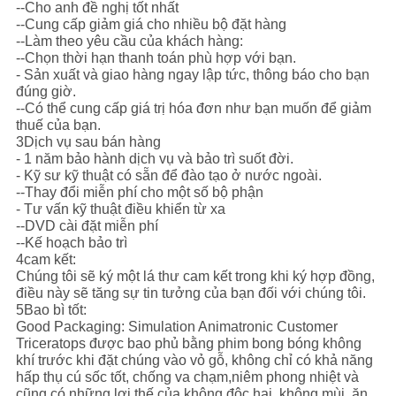
--Cho anh đề nghị tốt nhất
--Cung cấp giảm giá cho nhiều bộ đặt hàng
--Làm theo yêu cầu của khách hàng:
--Chọn thời hạn thanh toán phù hợp với bạn.
- Sản xuất và giao hàng ngay lập tức, thông báo cho bạn
đúng giờ.
--Có thể cung cấp giá trị hóa đơn như bạn muốn để giảm
thuế của bạn.
3Dịch vụ sau bán hàng
- 1 năm bảo hành dịch vụ và bảo trì suốt đời.
- Kỹ sư kỹ thuật có sẵn để đào tạo ở nước ngoài.
--Thay đổi miễn phí cho một số bộ phận
- Tư vấn kỹ thuật điều khiển từ xa
--DVD cài đặt miễn phí
--Kế hoạch bảo trì
4cam kết:
Chúng tôi sẽ ký một lá thư cam kết trong khi ký hợp đồng,
điều này sẽ tăng sự tin tưởng của bạn đối với chúng tôi.
5Bao bì tốt:
Good Packaging: Simulation Animatronic Customer
Triceratops được bao phủ bằng phim bong bóng không
khí trước khi đặt chúng vào vỏ gỗ, không chỉ có khả năng
hấp thụ cú sốc tốt, chống va chạm,niêm phong nhiệt và
cũng có những lợi thế của không độc hại, không mùi, ăn