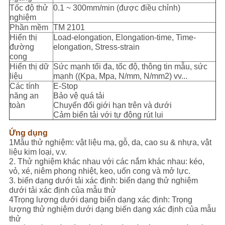
Tốc độ thử
0.1 ~ 300mm/min (được điều chỉnh)
nghiệm
Phần mềm
TM 2101
Hiển thị
Load-elongation, Elongation-time, Time-
đường
elongation, Stress-strain
cong
Hiển thị dữ
Sức mạnh tối đa, tốc độ, thông tin mẫu, sức
liệu
mạnh ((Kpa, Mpa, N/mm, N/mm2) vv...
Các tính
E-Stop
năng an
Bảo vệ quá tải
toàn
Chuyển đổi giới hạn trên và dưới
Cảm biến tải với tự động rút lui
Ứng dụng
1Mẫu thử nghiệm: vật liệu mạ, gỗ, da, cao su & nhựa, vật
liệu kim loại, v.v.
2. Thử nghiệm khác nhau với các nắm khác nhau: kéo,
vỏ, xé, niêm phong nhiệt, keo, uốn cong và mở lực.
3. biến dạng dưới tải xác định: biến dạng thử nghiệm
dưới tải xác định của mẫu thử
4Trọng lượng dưới dạng biến dạng xác định: Trọng
lượng thử nghiệm dưới dạng biến dạng xác định của mẫu
thử