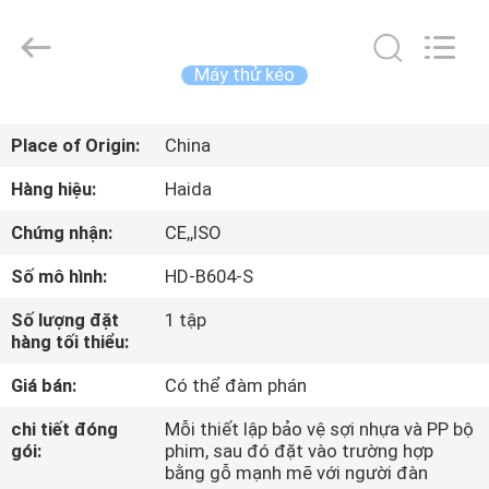
2026
Guangdong
Haida
Equipment
Co.,
Máy thử kéo
Ltd..
All
Rights
TRANG
Reserved.
Place of Origin:
China
CHỦ
Hàng hiệu:
Haida
CÁC
Chứng nhận:
CE,,ISO
SẢN
Số mô hình:
HD-B604-S
PHẨM
Số lượng đặt
1 tập
hàng tối thiểu:
VIDEO
Giá bán:
Có thể đàm phán
BUỔI
chi tiết đóng
Mỗi thiết lập bảo vệ sợi nhựa và PP bộ
gói:
phim, sau đó đặt vào trường hợp
TRÌNH
bằng gỗ mạnh mẽ với người đàn