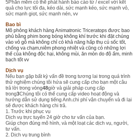
5Phần mềm có thể phát hành báo cáo từ / excel với kết
quả cho lực tối đa, kéo dài, sức mạnh kéo, sức mạnh vỏ,
sức mạnh giọt, sức mạnh nén, vv
Bao bì
Mô phỏng khách hàng Animatronic Triceratops được bao
phủ bằng phim bong bóng không khí trước khi đặt chúng
vào vỏ gỗ mà không chỉ có khả năng hấp thụ cú sốc tốt,
chống va chạm,niêm phong nhiệt và cũng có những lợi
thế của không độc hại, không mùi, ăn mòn do độ ẩm, minh
bạch tốt vv
Dịch vụ
Nếu bạn gặp bất kỳ vấn đề trong tương lai trong quá trình
thử nghiệm chúng tôi hứa sẽ cung cấp cho bạn một câu
trả lời trong vòng
48
giờ và giải pháp cung cấp
trong
3
Chúng tôi có thể cung cấp video hoạt động và
hướng dẫn sử dụng tiếng Anh.chi phí vận chuyển và đi lại
sẽ được khách hàng chi trả.
1. Trước khi phục vụ
Dịch vụ trực tuyến 24 giờ cho tư vấn của bạn.
Giúp chọn đúng mô hình, và một loạt các dịch vụ, người,
tư vấn.
2. Dịch vụ trung bình