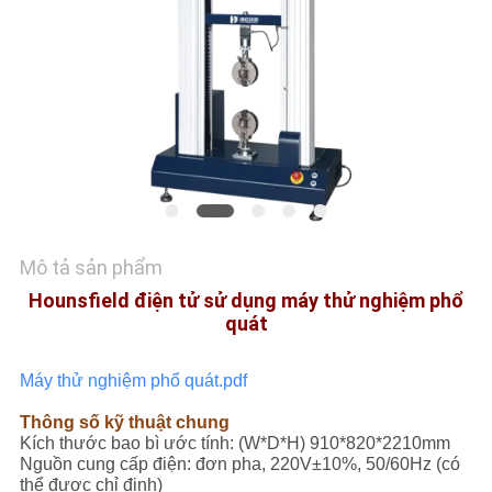
SOÁT
CHẤT
LƯỢNG
LIÊN
HỆ
TIN
Mô tả sản phẩm
TỨC
Hounsfield điện tử sử dụng máy thử nghiệm phổ
quát
CÁC
Máy thử nghiệm phổ quát.pdf
VỤ
Thông số kỹ thuật chung
ÁN
Kích thước bao bì ước tính: (W*D*H) 910*820*2210mm
Nguồn cung cấp điện: đơn pha, 220V±10%, 50/60Hz (có
thể được chỉ định)