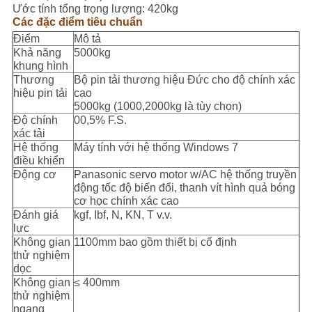
SƠ
Ước tính tổng trọng lượng: 420kg
Các đặc điểm tiêu chuẩn
ĐỒ
Điểm
Mô tả
TRANG
Khả năng
5000kg
khung hình
WEB
Thương
Bộ pin tải thương hiệu Đức cho độ chính xác
hiệu pin tải
cao
5000kg (1000,2000kg là tùy chọn)
CHÍNH
Độ chính
00,5% F.S.
xác tải
SÁCH
Hệ thống
Máy tính với hệ thống Windows 7
điều khiển
BẢO
Động cơ
Panasonic servo motor w/AC hệ thống truyền
động tốc độ biến đổi, thanh vít hình quả bóng
MẬT
cơ học chính xác cao
Đánh giá
kgf, Ibf, N, KN, T v.v.
lực
Không gian
1100mm bao gồm thiết bị cố định
thử nghiệm
dọc
Không gian
≤ 400mm
thử nghiệm
ngang