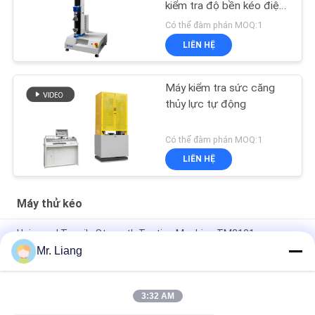
kiểm tra độ bền kéo điện
tử
Có thể đàm phán MOQ:1
LIÊN HỆ
Máy kiểm tra sức căng
thủy lực tự động
Có thể đàm phán MOQ:1
LIÊN HỆ
Máy thử kéo
Universal Tensile Strength Testing Machine TM2101
Software Control System
Mr. Liang
Máy thử độ bền kéo cao và thấp với khả năng lập trình được
3:32 AM
Keo lột độ bền kéo Tester Máy / Thiết bị với điều khiển máy
tính