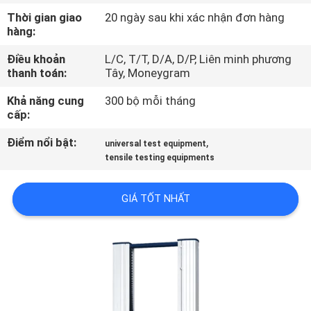
DIỄN
Thời gian giao
20 ngày sau khi xác nhận đơn hàng
hàng:
VR
Điều khoản
L/C, T/T, D/A, D/P, Liên minh phương
thanh toán:
Tây, Moneygram
VỀ
CHÚNG
Khả năng cung
300 bộ mỗi tháng
cấp:
TÔI
Điểm nổi bật:
,
universal test equipment
tensile testing equipments
THAM
QUAN
GIÁ TỐT NHẤT
NHÀ
MÁY
KIỂM