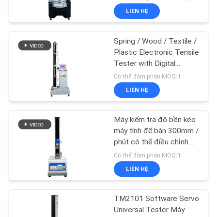
LIÊN HỆ
Spring / Wood / Textile /
Plastic Electronic Tensile
Tester with Digital
Display
Có thể đàm phán MOQ:1
LIÊN HỆ
Máy kiểm tra độ bền kéo
máy tính để bàn 300mm /
phút có thể điều chỉnh
tốc độ
Có thể đàm phán MOQ:1
LIÊN HỆ
TM2101 Software Servo
Universal Tester Máy