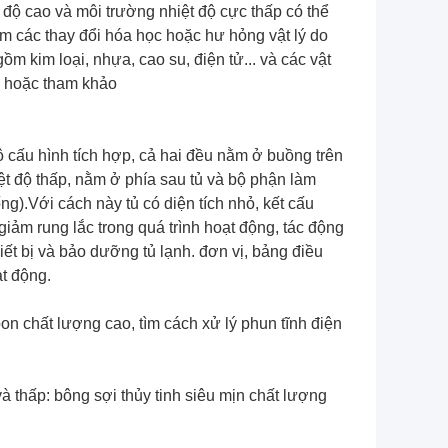
độ cao và môi trường nhiệt độ cực thấp có thể
iệm các thay đổi hóa học hoặc hư hỏng vật lý do
m kim loại, nhựa, cao su, điện tử... và các vật
h hoặc tham khảo
cấu hình tích hợp, cả hai đều nằm ở buồng trên
ệt độ thấp, nằm ở phía sau tủ và bộ phận làm
ng).Với cách này tủ có diện tích nhỏ, kết cấu
 giảm rung lắc trong quá trình hoạt động, tác động
hiết bị và bảo dưỡng tủ lạnh. đơn vị, bảng điều
ạt động.
on chất lượng cao, tìm cách xử lý phun tĩnh điện
à thấp: bông sợi thủy tinh siêu mịn chất lượng