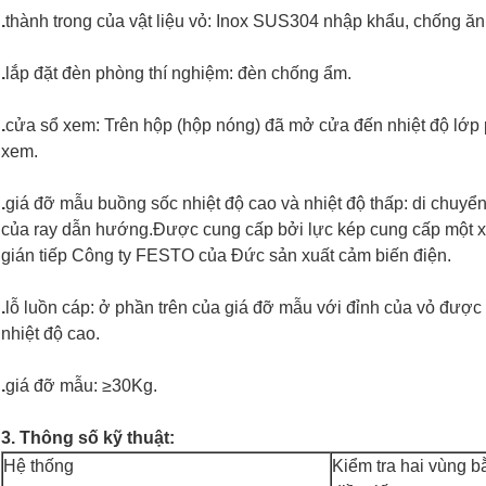
.
thành trong của vật liệu vỏ: Inox SUS304 nhập khẩu, chống ăn
.
lắp đặt đèn phòng thí nghiệm: đèn chống ẩm.
.
cửa sổ xem: Trên hộp (hộp nóng) đã mở cửa đến nhiệt độ lớ
xem.
.
giá đỡ mẫu buồng sốc nhiệt độ cao và nhiệt độ thấp: di chuyể
của ray dẫn hướng.Được cung cấp bởi lực kép cung cấp một xi 
gián tiếp Công ty FESTO của Đức sản xuất cảm biến điện.
.
lỗ luồn cáp: ở phần trên của giá đỡ mẫu với đỉnh của vỏ đượ
nhiệt độ cao.
.
giá đỡ mẫu: ≥30Kg.
3. Thông số kỹ thuật:
Hệ thống
Kiểm tra hai vùng 