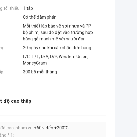
 tối thiểu:
1 tập
Có thể đàm phán
Mỗi thiết lập bảo vệ sợi nhựa và PP
bộ phim, sau đó đặt vào trường hợp
bằng gỗ mạnh mẽ với người đàn
ng:
20 ngày sau khi xác nhận đơn hàng
L/C, T/T, D/A, D/P, Western Union,
MoneyGram
ấp:
300 bộ mỗi tháng
ệt độ cao thấp
 độ cao. phạm vi
+60~ đến +200°C
áng * 1: