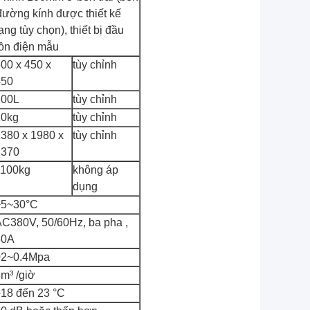
đường kính được thiết kế
ng tùy chọn), thiết bị đầu
uồn điện mẫu
00 x 450 x
tùy chỉnh
450
100L
tùy chỉnh
10kg
tùy chỉnh
380 x 1980 x
tùy chỉnh
1370
1100kg
không áp
dụng
+5~30°C
C380V, 50/60Hz, ba pha ,
30A
02~0.4Mpa
m³ /giờ
18 đến 23 °C