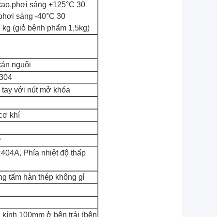
 cao.phơi sáng +125°C 30
.phơi sáng -40°C 30
 kg (giỏ bệnh phẩm 1,5kg)
cán nguội
304
tay với nút mở khóa
cơ khí
ử
R404A, Phía nhiệt độ thấp
ạng tấm hàn thép không gỉ
kính 100mm ở bên trái (bên