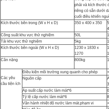
phải và kích thước 
riêng có sẵn dưới dạ
cuối điều khiển ng
Kích thước bên trong (W x H x D)
350 x 400 x 350
5
Công suất khu vực thử nghiệm
50L
Tải khu vực thử nghiệm
5kg
Kích thước bên ngoài (W x H x D)
1230 x 1830 x
1
1270
Cân nặng
800kg
Điều kiện môi trường xung quanh cho phép
Các yêu
Nguồn cấp
A
cầu tiện ích
Áp suất cấp nước làm mát*6
Tỷ lệ cấp nước làm mát*6
8
Vận hành nhiệt độ nước làm mát.phạm vi
+