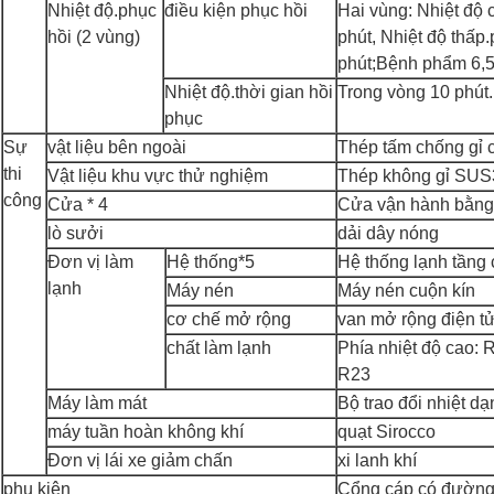
Nhiệt độ.phục
điều kiện phục hồi
Hai vùng: Nhiệt độ
hồi (2 vùng)
phút, Nhiệt độ thấp
phút;Bệnh phẩm 6,5
Nhiệt độ.thời gian hồi
Trong vòng 10 phút.
phục
Sự
vật liệu bên ngoài
Thép tấm chống gỉ 
thi
Vật liệu khu vực thử nghiệm
Thép không gỉ SUS
công
Cửa * 4
Cửa vận hành bằng 
lò sưởi
dải dây nóng
Đơn vị làm
Hệ thống*5
Hệ thống lạnh tầng 
lạnh
Máy nén
Máy nén cuộn kín
cơ chế mở rộng
van mở rộng điện t
chất làm lạnh
Phía nhiệt độ cao: 
R23
Máy làm mát
Bộ trao đổi nhiệt d
máy tuần hoàn không khí
quạt Sirocco
Đơn vị lái xe giảm chấn
xi lanh khí
phụ kiện
Cổng cáp có đường 