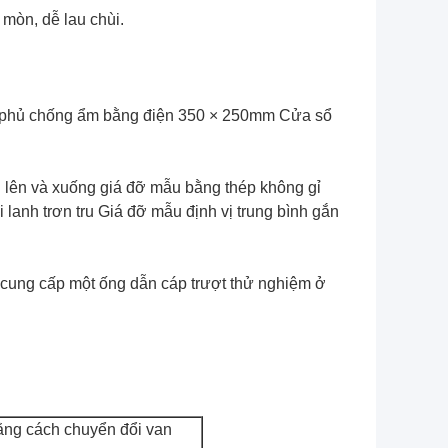
 mòn, dễ lau chùi.
p phủ chống ẩm bằng điện 350 × 250mm Cửa sổ
n lên và xuống giá đỡ mẫu bằng thép không gỉ
lanh trơn tru Giá đỡ mẫu định vị trung bình gắn
c cung cấp một ống dẫn cáp trượt thử nghiệm ở
bằng cách chuyển đổi van