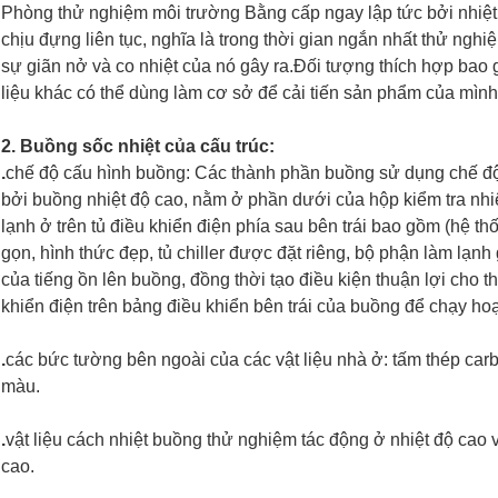
Phòng thử nghiệm môi trường Bằng cấp ngay lập tức bởi nhiệt 
chịu đựng liên tục, nghĩa là trong thời gian ngắn nhất thử ngh
sự giãn nở và co nhiệt của nó gây ra.Đối tượng thích hợp bao gồ
liệu khác có thể dùng làm cơ sở để cải tiến sản phẩm của mìn
2. Buồng sốc nhiệt của cấu trúc:
.
chế độ cấu hình buồng: Các thành phần buồng sử dụng chế độ 
bởi buồng nhiệt độ cao, nằm ở phần dưới của hộp kiểm tra nhi
lạnh ở trên tủ điều khiển điện phía sau bên trái bao gồm (hệ thố
gọn, hình thức đẹp, tủ chiller được đặt riêng, bộ phận làm lạnh
của tiếng ồn lên buồng, đồng thời tạo điều kiện thuận lợi cho t
khiển điện trên bảng điều khiển bên trái của buồng để chạy ho
.
các bức tường bên ngoài của các vật liệu nhà ở: tấm thép carb
màu.
.
vật liệu cách nhiệt buồng thử nghiệm tác động ở nhiệt độ cao v
cao.