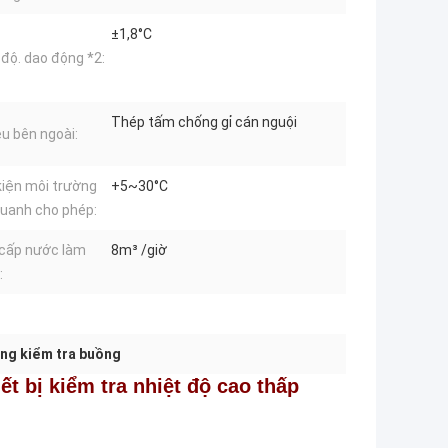
±1,8°C
 độ. dao động *2:
Thép tấm chống gỉ cán nguội
ệu bên ngoài:
kiện môi trường
+5~30°C
uanh cho phép:
 cấp nước làm
8m³ /giờ
:
ng kiểm tra buồng
t bị kiểm tra nhiệt độ cao thấp