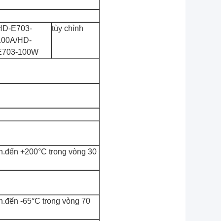
HD-E703-
tùy chỉnh
100A/HD-
E703-100W
h.đến +200°C trong vòng 30
h.đến -65°C trong vòng 70