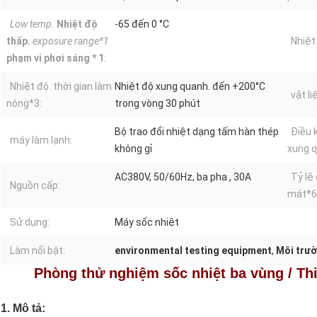
Low temp.
Nhiệt độ
-65 đến 0 °C
thấp.
exposure range*1
Nhiệt
phạm vi phơi sáng * 1
:
Nhiệt độ. thời gian làm
Nhiệt độ xung quanh. đến +200°C
vật li
nóng*3:
trong vòng 30 phút
Bộ trao đổi nhiệt dạng tấm hàn thép
Điều 
máy làm lạnh:
không gỉ
xung q
AC380V, 50/60Hz, ba pha , 30A
Tỷ lệ
Nguồn cấp:
mát*6
Sử dụng:
Máy sốc nhiệt
Làm nổi bật:
environmental testing equipment
,
Môi trườ
Phòng thử nghiệm sốc nhiệt ba vùng / Thiế
1. Mô tả: