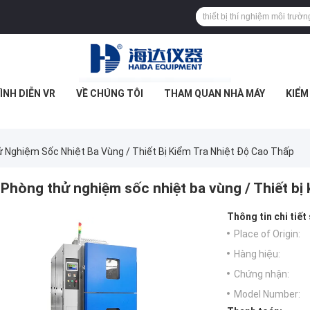
ÌNH DIỄN VR
VỀ CHÚNG TÔI
THAM QUAN NHÀ MÁY
KIỂM
 Nghiệm Sốc Nhiệt Ba Vùng / Thiết Bị Kiểm Tra Nhiệt Độ Cao Thấp
Phòng thử nghiệm sốc nhiệt ba vùng / Thiết bị 
Thông tin chi tiết
Place of Origin:
Hàng hiệu:
Chứng nhận:
Model Number: