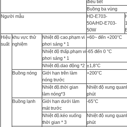
điều tiết
Buồng ba vùng
Người mẫu
HD-E703-
50A/HD-E703-
50W
Hiệu
khu vực thử
Nhiệt độ cao.phạm vi
+60~ đến +200°C
suất
nghiệm
phơi sáng * 1
Nhiệt độ thấp.phạm vi
-65 đến 0 °C
phơi sáng * 1
Nhiệt độ.dao động *2
±1,8°C
Buồng nóng
Giới hạn trên làm
+200°C
nóng trước
Nhiệt độ.thời gian
Nhiệt độ xung quan
làm nóng*3
phút
Buồng lạnh
Giới hạn dưới làm
-65°C
mát trước
Nhiệt độ.kéo xuống
Nhiệt độ xung quan
thời gian * 3
phút