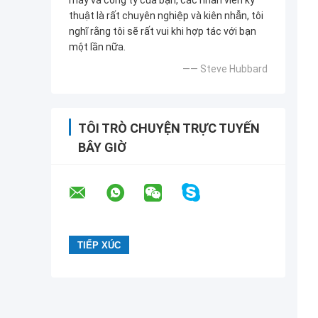
máy và công ty của bạn, các nhân viên kỹ
thuật là rất chuyên nghiệp và kiên nhẫn, tôi
nghĩ rằng tôi sẽ rất vui khi hợp tác với bạn
một lần nữa.
—— Steve Hubbard
TÔI TRÒ CHUYỆN TRỰC TUYẾN
BÂY GIỜ