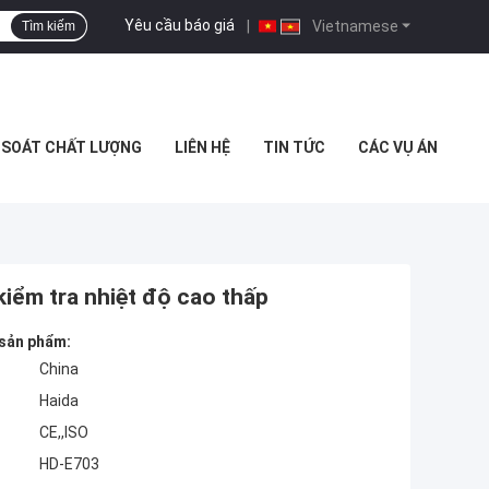
Yêu cầu báo giá
|
Vietnamese
Tìm kiếm
 SOÁT CHẤT LƯỢNG
LIÊN HỆ
TIN TỨC
CÁC VỤ ÁN
kiểm tra nhiệt độ cao thấp
 sản phẩm:
China
Haida
CE,,ISO
HD-E703