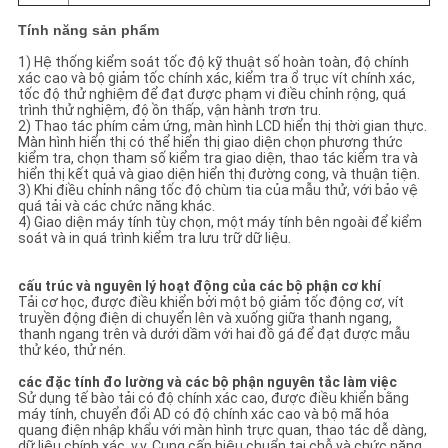
Tính năng sản phẩm
1) Hệ thống kiểm soát tốc độ kỹ thuật số hoàn toàn, độ chính
xác cao và bộ giảm tốc chính xác, kiểm tra ổ trục vít chính xác,
tốc độ thử nghiệm để đạt được phạm vi điều chỉnh rộng, quá
trình thử nghiệm, độ ồn thấp, vận hành trơn tru.
2) Thao tác phím cảm ứng, màn hình LCD hiển thị thời gian thực.
Màn hình hiển thị có thể hiển thị giao diện chọn phương thức
kiểm tra, chọn tham số kiểm tra giao diện, thao tác kiểm tra và
hiển thị kết quả và giao diện hiển thị đường cong, và thuận tiện.
3) Khi điều chỉnh nâng tốc độ chùm tia của mẫu thử, với bảo vệ
quá tải và các chức năng khác.
4) Giao diện máy tính tùy chọn, một máy tính bên ngoài để kiểm
soát và in quá trình kiểm tra lưu trữ dữ liệu.
cấu trúc và nguyên lý hoạt động của các bộ phận cơ khí
Tải cơ học, được điều khiển bởi một bộ giảm tốc động cơ, vít
truyền động điện di chuyển lên và xuống giữa thanh ngang,
thanh ngang trên và dưới dầm với hai đồ gá để đạt được mẫu
thử kéo, thử nén.
các đặc tính đo lường và các bộ phận nguyên tắc làm việc
Sử dụng tế bào tải có độ chính xác cao, được điều khiển bằng
máy tính, chuyển đổi AD có độ chính xác cao và bộ mã hóa
quang điện nhập khẩu với màn hình trực quan, thao tác dễ dàng,
dữ liệu chính xác, v.v. Cung cấp hiệu chuẩn tại chỗ và chức năng