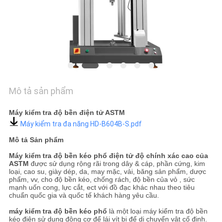
SOÁT
CHẤT
LƯỢNG
LIÊN
HỆ
Mô tả sản phẩm
TIN
Máy kiểm tra độ bền điện tử ASTM
Máy kiểm tra đa năng HD-B604B-S.pdf
TỨC
Mô tả Sản phẩm
Máy kiểm tra độ bền kéo phổ điện tử độ chính xác cao của
CÁC
ASTM
được sử dụng rộng rãi trong dây & cáp, phần cứng, kim
loại, cao su, giày dép, da, may mặc, vải, băng sản phẩm, dược
VỤ
phẩm, vv, cho độ bền kéo, chống rách, độ bền của vỏ , sức
mạnh uốn cong, lực cắt, ect với đồ đạc khác nhau theo tiêu
ÁN
chuẩn quốc gia và quốc tế khách hàng yêu cầu.
máy kiểm tra độ bền kéo phổ
là một loại máy kiểm tra độ bền
kéo điện sử dụng động cơ để lái vít bi để di chuyển vật cố định.