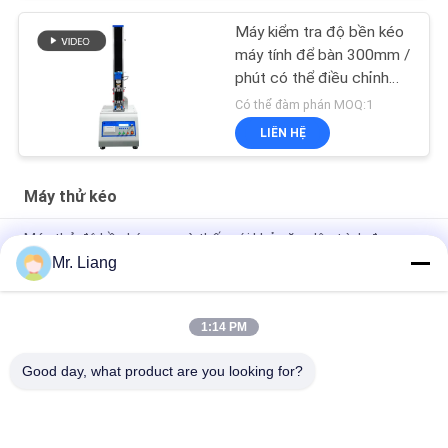
Máy kiểm tra độ bền kéo
máy tính để bàn 300mm /
phút có thể điều chỉnh
tốc độ
Có thể đàm phán MOQ:1
LIÊN HỆ
Máy thử kéo
Máy thử độ bền kéo cao và thấp với khả năng lập trình được
Mr. Liang
Máy tính Servo Máy kiểm tra độ bền tự động điện tử Thiết bị
kiểm tra cường độ phổ quát TM 2101
1:14 PM
Digital Display Electronic Tensile Tester Universal Testing
Machines Custom
Good day, what product are you looking for?
Danh mục phổ biến
Tất cả
các