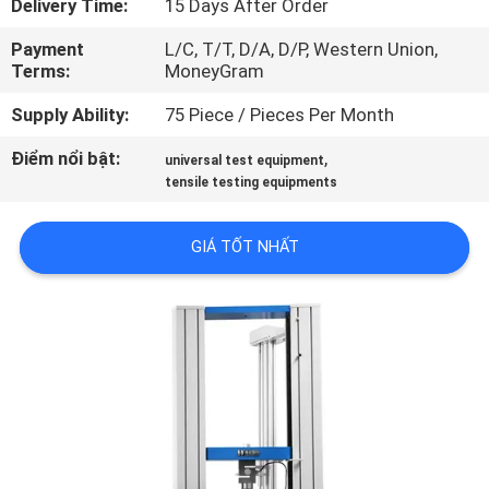
Delivery Time:
15 Days After Order
DIỄN
Payment
L/C, T/T, D/A, D/P, Western Union,
VR
Terms:
MoneyGram
Supply Ability:
75 Piece / Pieces Per Month
VỀ
CHÚNG
Điểm nổi bật:
,
universal test equipment
tensile testing equipments
TÔI
GIÁ TỐT NHẤT
THAM
QUAN
NHÀ
MÁY
KIỂM