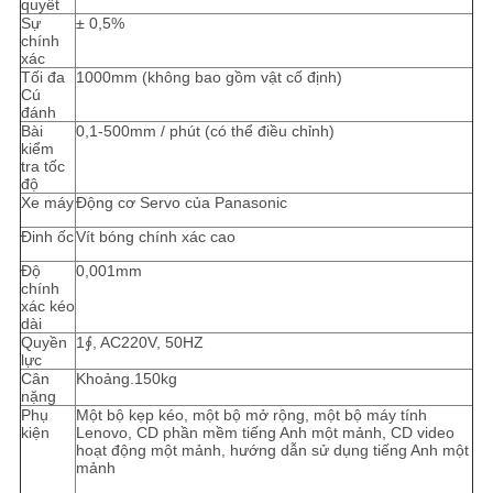
quyết
Sự
± 0,5%
chính
xác
Tối đa
1000mm (không bao gồm vật cố định)
Cú
đánh
Bài
0,1-500mm / phút (có thể điều chỉnh)
kiểm
tra tốc
độ
Xe máy
Động cơ Servo của Panasonic
Đinh ốc
Vít bóng chính xác cao
Độ
0,001mm
chính
xác kéo
dài
Quyền
1∮, AC220V, 50HZ
lực
Cân
Khoảng.150kg
nặng
Phụ
Một bộ kẹp kéo, một bộ mở rộng, một bộ máy tính
kiện
Lenovo, CD phần mềm tiếng Anh một mảnh, CD video
hoạt động một mảnh, hướng dẫn sử dụng tiếng Anh một
mảnh