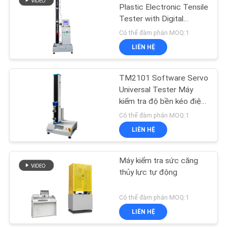
Plastic Electronic Tensile
Tester with Digital
Display
Có thể đàm phán MOQ:1
LIÊN HỆ
TM2101 Software Servo
Universal Tester Máy
kiểm tra độ bền kéo điện
tử
Có thể đàm phán MOQ:1
LIÊN HỆ
Máy kiểm tra sức căng
thủy lực tự động
Có thể đàm phán MOQ:1
LIÊN HỆ