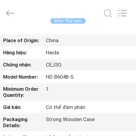
2026
Guangdong
Haida
Equipment
Co.,
Máy thử kéo
Ltd..
All
Rights
TRANG
Reserved.
Place of Origin:
China
CHỦ
Hàng hiệu:
Haida
CÁC
Chứng nhận:
CE,,ISO
SẢN
Model Number:
HD-B604B-S
PHẨM
Minimum Order
1
Quantity:
VIDEO
Giá bán:
Có thể đàm phán
BUỔI
Packaging
Strong Wooden Case
Details:
TRÌNH