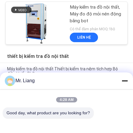
Máy kiểm tra đồ nội thất,
Máy đo độ mỏi nén động
bằng bọt
Có thể đàm phán MOQ:1bộ
LIÊN HỆ
thiết bị kiểm tra đồ nội thất
Máy kiểm tra đồ nội thất Thiết bị kiểm tra nệm tích hợp Bộ
điều khiển PLC
Mr. Liang
Foam Compression Recover Time Tester / Thiết bị kiểm tra
nội thất với điều khiển PLC
4:28 AM
Foam Roller Shear Tester Máy kiểm tra nội thất Bộ điều khiển
màn hình cảm ứng
Good day, what product are you looking for?
Danh mục phổ biến
Tất cả