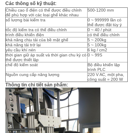
SƠ
Các thông số kỹ thuật:
Chiều cao ổ điện có thể được điều chỉnh
500-1200 mm
ĐỒ
để phù hợp với các loại ghế khác nhau
số lượng bài kiểm tra
0 ~ 999999 lần có
TRANG
thể được đặt tùy ý
tốc độ kiểm tra có thể điều chỉnh
0 ~ 40 / phút
WEB
trình điều khiển điện
có thể điều chỉnh
khả năng chịu tải của bề mặt ghế
5 ~ 200kg
khả năng tải trở lại
5 ~ 100kg
yêu cầu khí nén
6 kg / cm2
CHÍNH
thời gian giữ áp suất và thời gian chu kỳ có
0 ~ 99S
thể được thiết lập
SÁCH
chế độ kiểm soát
Bộ điều khiển lập
trình PLC
BẢO
Nguồn cung cấp năng lượng
220 V AC, một pha,
công suất = 200 W
MẬT
Thông tin chi tiết sản phẩm: