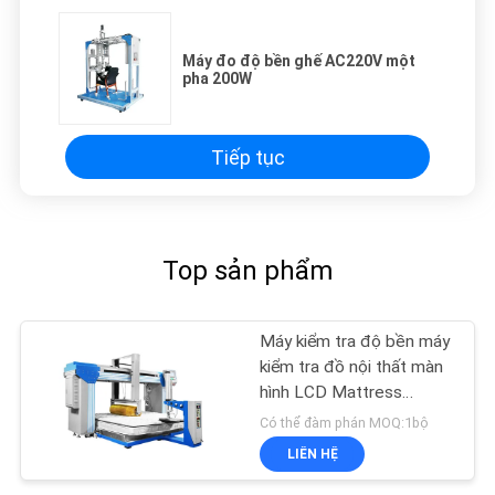
Máy đo độ bền ghế AC220V một
pha 200W
Tiếp tục
Top sản phẩm
Máy kiểm tra độ bền máy
kiểm tra đồ nội thất màn
hình LCD Mattress
Rollator
Có thể đàm phán MOQ:1bộ
LIÊN HỆ