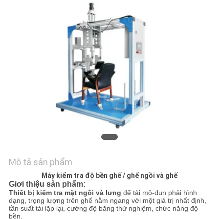
SOÁT
CHẤT
LƯỢNG
LIÊN
HỆ
TIN
TỨC
CÁC
Mô tả sản phẩm
VỤ
Máy kiểm tra độ bền ghế / ghế ngồi và ghế
Giơi thiệu sản phẩm:
ÁN
Thiết bị kiểm tra mặt ngồi và lưng
để tải mô-đun phải hình
dạng, trọng lượng trên ghế nằm ngang với một giá trị nhất định,
tần suất tải lặp lại, cường độ băng thử nghiệm, chức năng độ
bền.