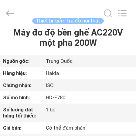
2026
Guangdong
Haida
Equipment
Co.,
Thiết bị kiểm tra đồ nội thất
Ltd..
All
Rights
Máy đo độ bền ghế AC220V
TRANG
Reserved.
một pha 200W
CHỦ
CÁC
Nguồn gốc:
Trung Quốc
SẢN
Hàng hiệu:
Haida
PHẨM
Chứng nhận:
ISO
Số mô hình:
HD-F780
VIDEO
Số lượng đặt
1 bộ
hàng tối thiểu:
BUỔI
Giá bán:
Có thể đàm phán
TRÌNH