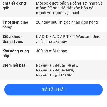
DIỄN
chi tiết đóng
Mỗi bộ được bảo vệ bằng sợi nhựa và
gói:
màng PP, sau đó đặt vào hộp gỗ
VR
mạnh với người vận hành
Thời gian giao
20 ngày sau khi xác nhận đơn hàng
VỀ
hàng:
CHÚNG
Điều khoản
L / C, D / A, D / P, T / T, Western Union,
thanh toán:
, Tiền mặt, ký quỹ
TÔI
Khả năng cung
300 bộ mỗi tháng
cấp:
THAM
Điểm nổi bật:
,
QUAN
Máy kiểm tra độ bền một pha
,
Máy kiểm tra độ bền 200W
NHÀ
Máy kiểm tra ghế AC220V
MÁY
GIÁ TỐT NHẤT
KIỂM