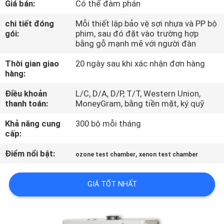
Giá bán:
Có thể đàm phán
DIỄN
VR
chi tiết đóng
Mỗi thiết lập bảo vệ sợi nhựa và PP bộ
gói:
phim, sau đó đặt vào trường hợp
bằng gỗ mạnh mẽ với người đàn
VỀ
Thời gian giao
20 ngày sau khi xác nhận đơn hàng
CHÚNG
hàng:
TÔI
Điều khoản
L/C, D/A, D/P, T/T, Western Union,
thanh toán:
MoneyGram, bằng tiền mặt, ký quỹ
THAM
Khả năng cung
300 bộ mỗi tháng
cấp:
QUAN
Điểm nổi bật:
,
NHÀ
ozone test chamber
xenon test chamber
MÁY
GIÁ TỐT NHẤT
KIỂM