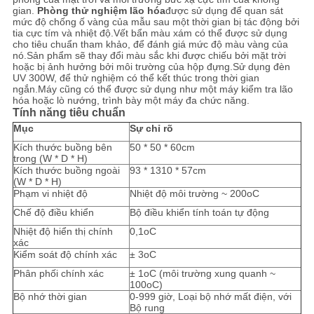
SƠ
gian.
Phòng thử nghiệm lão hóa
được sử dụng để quan sát
mức độ chống ố vàng của mẫu sau một thời gian bị tác động bởi
ĐỒ
tia cực tím và nhiệt độ.Vết bẩn màu xám có thể được sử dụng
cho tiêu chuẩn tham khảo, để đánh giá mức độ màu vàng của
TRANG
nó.Sản phẩm sẽ thay đổi màu sắc khi được chiếu bởi mặt trời
hoặc bị ảnh hưởng bởi môi trường của hộp đựng.Sử dụng đèn
WEB
UV 300W, để thử nghiệm có thể kết thúc trong thời gian
ngắn.Máy cũng có thể được sử dụng như một máy kiểm tra lão
hóa hoặc lò nướng, trình bày một máy đa chức năng.
Tính năng tiêu chuẩn
CHÍNH
Mục
Sự chỉ rõ
SÁCH
Kích thước buồng bên
50 * 50 * 60cm
trong (W * D * H)
BẢO
Kích thước buồng ngoài
93 * 1310 * 57cm
(W * D * H)
MẬT
Phạm vi nhiệt độ
Nhiệt độ môi trường ~ 200oC
Chế độ điều khiển
Bộ điều khiển tính toán tự động
Nhiệt độ hiển thị chính
0,1oC
xác
Kiểm soát độ chính xác
± 3oC
Phân phối chính xác
± 1oC (môi trường xung quanh ~
100oC)
Bộ nhớ thời gian
0-999 giờ, Loại bộ nhớ mất điện, với
Bộ rung