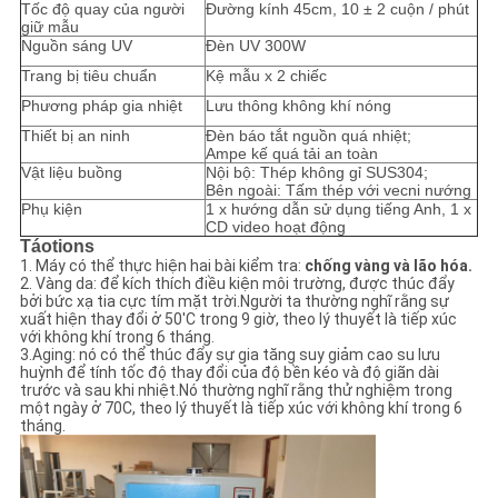
Tốc độ quay của người
Đường kính 45cm, 10 ± 2 cuộn / phút
giữ mẫu
Nguồn sáng UV
Đèn UV 300W
Trang bị tiêu chuẩn
Kệ mẫu x 2 chiếc
Phương pháp gia nhiệt
Lưu thông không khí nóng
Thiết bị an ninh
Đèn báo tắt nguồn quá nhiệt;
Ampe kế quá tải an toàn
Vật liệu buồng
Nội bộ: Thép không gỉ SUS304;
Bên ngoài: Tấm thép với vecni nướng
Phụ kiện
1 x hướng dẫn sử dụng tiếng Anh, 1 x
CD video hoạt động
Táo
tions
1. Máy có thể thực hiện hai bài kiểm tra:
chống vàng và lão hóa.
2. Vàng da: để kích thích điều kiện môi trường, được thúc đẩy
bởi bức xạ tia cực tím mặt trời.Người ta thường nghĩ rằng sự
xuất hiện thay đổi ở 50'C trong 9 giờ, theo lý thuyết là tiếp xúc
với không khí trong 6 tháng.
3.Aging: nó có thể thúc đẩy sự gia tăng suy giảm cao su lưu
huỳnh để tính tốc độ thay đổi của độ bền kéo và độ giãn dài
trước và sau khi nhiệt.Nó thường nghĩ rằng thử nghiệm trong
một ngày ở 70C, theo lý thuyết là tiếp xúc với không khí trong 6
tháng.