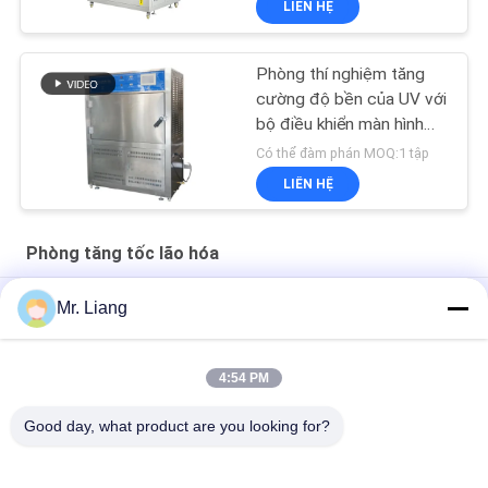
LIÊN HỆ
Phòng thí nghiệm tăng
cường độ bền của UV với
bộ điều khiển màn hình
cảm ứng LCD
Có thể đàm phán MOQ:1 tập
LIÊN HỆ
Phòng tăng tốc lão hóa
Chống lão hóa tăng tốc lão hóa buồng với kiểm soát nhiệt độ
Mr. Liang
Máy kiểm tra đèn UV chống lão hóa
4:54 PM
Thông gió bằng khí Ozone Phòng kiểm tra lão hóa môi trường
Phòng lão hóa tăng tốc
Good day, what product are you looking for?
Danh mục phổ biến
Tất cả