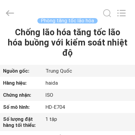
2026
Guangdong
Haida
Equipment
Co.,
Phòng tăng tốc lão hóa
Ltd..
All
Rights
Chống lão hóa tăng tốc lão
TRANG
Reserved.
hóa buồng với kiểm soát nhiệt
CHỦ
độ
CÁC
SẢN
Nguồn gốc:
Trung Quốc
PHẨM
Hàng hiệu:
haida
Chứng nhận:
ISO
VIDEO
Số mô hình:
HD-E704
BUỔI
Số lượng đặt
1 tập
hàng tối thiểu:
TRÌNH