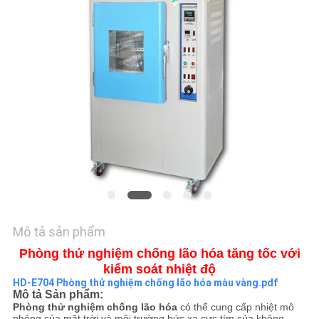
SOÁT
CHẤT
LƯỢNG
LIÊN
HỆ
TIN
TỨC
CÁC
Mô tả sản phẩm
VỤ
Phòng thử nghiệm chống lão hóa tăng tốc với
kiểm soát nhiệt độ
ÁN
HD-E704 Phòng thử nghiệm chống lão hóa màu vàng.pdf
Mô tả Sản phẩm:
Phòng thử nghiệm chống lão hóa
có thể cung cấp nhiệt mô
phỏng của mặt trời và môi trường bức xạ cực tím của không